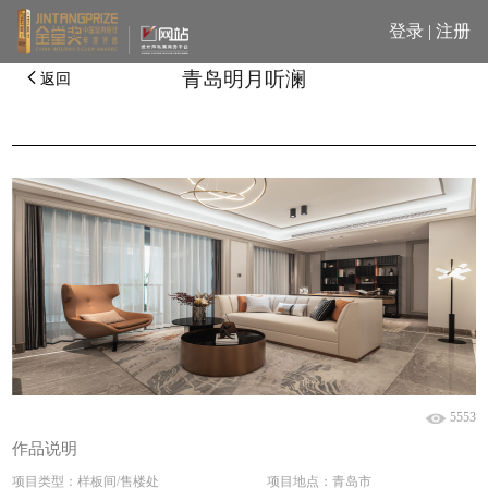
登录
|
注册
青岛明月听澜
返回
5553
作品说明
项目类型：样板间/售楼处
项目地点：青岛市