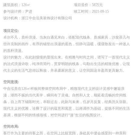
建筑面积：126㎡
项目造价：58万元
参与设计师：尹进
竣工时间：2021-09-15
设计机构：浙江中合泓美装饰设计有限公司
项目定位:
卓尔不凡，质朴浪漫。当灰白遇见米白，搭配现代线条、质感家具，沙发茶几与
些许克制的画作，有序的铺垫出浪漫的底色，恬静与温暖，缓缓散发出一种迷人
的质朴浪漫。
设计的魅力，在此刻慢慢的显现出来。在精雅与时尚之间，谱写了一首现代主义
的法式浪漫诗歌，纯净而简约，贯穿明朗的线条，勾勒出生活的精致优雅，让现
代主义的生活气息得以释放，并承袭家的意义，让空间因这丰盈而更具魅力。
空间意境:
中合泓美在126㎡样板间整体空间布局中，精致现代主义的设计灵感中邂逅浪
漫，潮而不腻的当代美学，瞬间有了灵魂。自然和人文，顺延着流畅的空间线
条，自上而下铺陈时光，串联过去，此刻与未来，任岁月反复，经典历久弥新。
现代主义的优雅，诠释了设计的蕴意和寓意，以格调作为基础，提炼不同的生活
基调，根据不同的情感场域，对空间进行“漫”生活的氛围设计。
空间布局:
客厅作为主要的待客之所，在空间上比较宽阔，身处其中便会感受到一种亲和