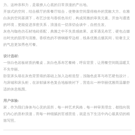
力。这种亲和力，是最撩人心底的日常浪漫的产出地。
开放式的空间，结合横厅的客餐厅组合，使整体空间显得格外的宽敞大方。在雅
白灰的空间基调下，布艺沙发与香槟色吊灯，构成简雅的审美元素。开放与通透
的环境，更能促进亲密关系，浪漫在一切亲切会谈中，自然生发。
灰色与咖色仿石材地砖搭配，典雅之中不失质感效果。皮革遇见布艺，硬包点缀
出时光的肌理与清雅。香槟色的不锈钢极窄边框，线条优雅点缀其间，轻奢主义
的气息更加秀色可餐。
设计选材:
一张白色岩板材质的餐桌，灰白色系布艺餐椅，呼应背景，让用餐空间既温暖又
不失华丽。
卧室床头墙在灰色背景墙的基础上加入边框造型，浅咖色皮革与布艺硬包设计，
与床铺和床头柜，在浓郁缘米色复合地板映衬下，营造出一种华丽优雅而温馨舒
适的休息氛围。
用户体验:
家，作为我们身体与心灵的居所，每一种艺术风格，每一种审美理念，都指向我
们内心的质朴浪漫，而每一种细腻的官感营造，就是当下生活中内心最真切的精
致写照。