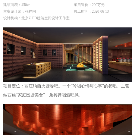
建筑面积：450㎡
项目造价：200万元
主案设计师：张梓桐
竣工时间：2020-06-13
设计机构：北京Z.T.D建筑空间设计工作室
项目定位：丽江纳西火塘餐吧。一个“吟唱心情与心事”的餐吧。主营
纳西族“家庭围塘美食”，兼具弹唱酒吧风。