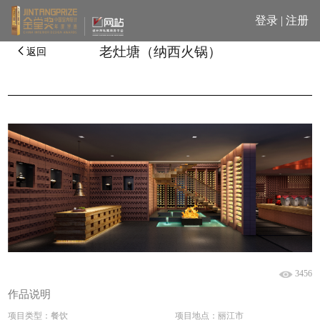
登录
|
注册
老灶塘（纳西火锅）
返回
3456
作品说明
项目类型：餐饮
项目地点：丽江市